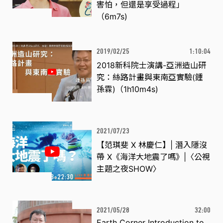
害怕，但還是享受過程」
（6m7s)
2019/02/25
1:10:04
2018新科院士演講-亞洲造山研
究：絲路計畫與東南亞實驗(鍾
孫霖)（1h10m4s)
2021/07/23
【范琪斐 X 林慶仁】| 潛入隱沒
帶 X《海洋大地震了嗎》|〈公視
主題之夜SHOW〉
2021/05/28
32:00
Earth Corner Introduction to