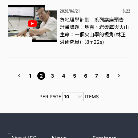
2020/06/21
8:22
負地理學計劃｜系列講座預告
計畫講題：地震、岩漿庫與火山
生命：一個火山學的視角(林正
洪研究員)（8m22s)
1
2
3
4
5
6
7
8
PER PAGE
ITEMS
:::