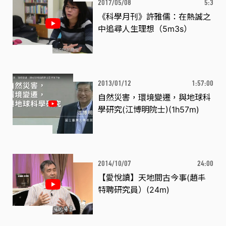
2017/05/08
5:3
《科學月刊》許雅儒：在熱誠之
中追尋人生理想（5m3s）
2013/01/12
1:57:00
自然災害，環境變遷，與地球科
學研究(江博明院士)(1h57m)
2014/10/07
24:00
【愛悅讀】天地間古今事(趙丰
特聘研究員）(24m)