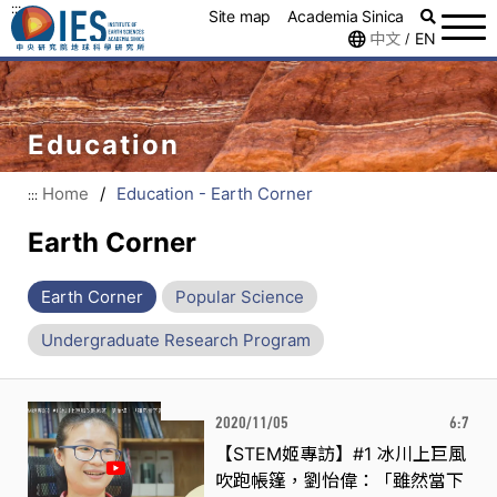
:::
Site map
Academia Sinica
中文
EN
/
Education
Home
/
Education - Earth Corner
:::
Earth Corner
Earth Corner
Popular Science
Undergraduate Research Program
2020/11/05
6:7
【STEM姬專訪】#1 冰川上巨風
吹跑帳篷，劉怡偉：「雖然當下