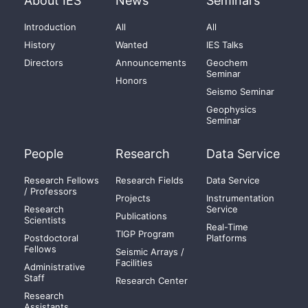
About IES
News
Seminars
Introduction
All
All
History
Wanted
IES Talks
Directors
Announcements
Geochem
Seminar
Honors
Seismo Seminar
Geophysics
Seminar
People
Research
Data Service
Research Fellows
Research Fields
Data Service
/ Professors
Projects
Instrumentation
Research
Service
Publications
Scientists
Real-Time
TIGP Program
Postdoctoral
Platforms
Fellows
Seismic Arrays /
Facilities
Administrative
Staff
Research Center
Research
Assistants