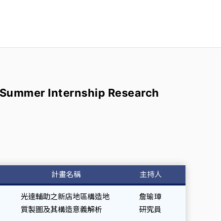
6 Summer Internship Research
計畫名稱
主持人
光達輔助之新店地區構造地
詹瑜璋
質製圖及其構造意義解析
研究員