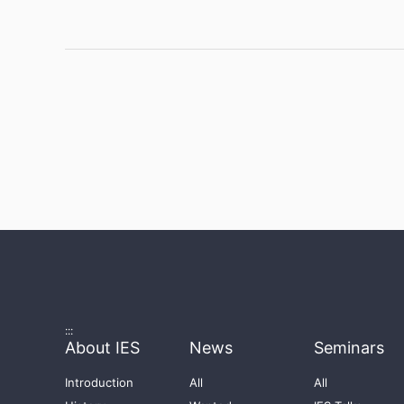
:::
About IES
News
Seminars
Introduction
All
All