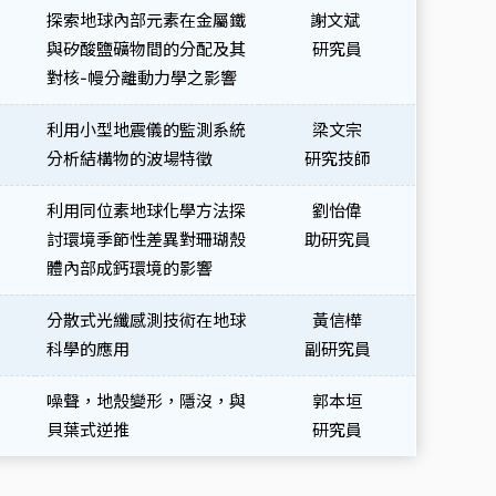
探索地球內部元素在金屬鐵
謝文斌
與矽酸鹽礦物間的分配及其
研究員
對核-幔分離動力學之影響
利用小型地震儀的監測系統
梁文宗
分析結構物的波場特徵
研究技師
利用同位素地球化學方法探
劉怡偉
討環境季節性差異對珊瑚殼
助研究員
體內部成鈣環境的影響
）
分散式光纖感測技術在地球
黃信樺
科學的應用
副研究員
噪聲，地殼變形，隱沒，與
郭本垣
貝葉式逆推
研究員