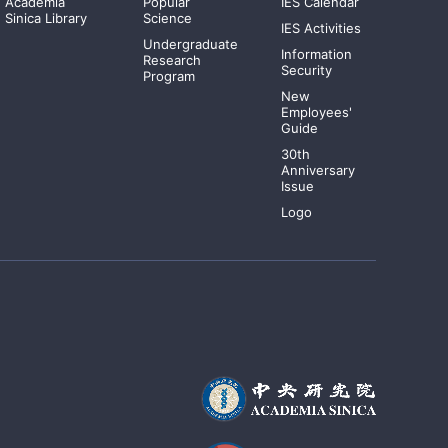
Academia
Popular
IES Calendar
Sinica Library
Science
IES Activities
Undergraduate
Information
Research
Security
Program
New
Employees'
Guide
30th
Anniversary
Issue
Logo