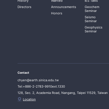
History
Wanted
IES Talks
Directors
Announcements
Geochem
Seminar
Honors
Seismo
Seminar
Geophysics
Seminar
Contact
chyen@earth.sinica.edu.tw
Tel:+886-2-2783-9910ext.1330
128, Sec. 2, Academia Road, Nangang, Taipei 11529, Taiwan
Location