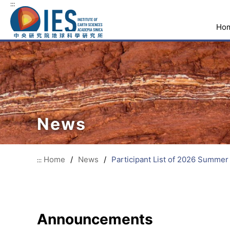
:::
Ho
News
Home
/
News
/
Participant List of 2026 Summe
:::
Announcements