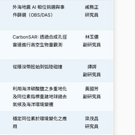
外海地震 AI 相位挑選與事
戚務正
件篩選（OBS/DAS）
研究員
CarbonSAR: 透過合成孔徑
林玉儂
雷達進行高空生物量觀測
副研究員
從隱沒帶起始到弧陸碰撞
譚諤
）
副研究員
利用海洋碳酸鹽之多重地化
黃國芳
及同位素指標重建地球過去
副研究員
氣候及海洋環境變遷
穩定同位素於環境變化之應
梁茂昌
用
研究員