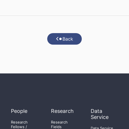
Back
People
Research
Data
Service
Research
Research
Fellows /
Fields
Data Service