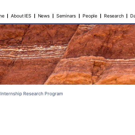
me
About IES
News
Seminars
People
Research
Da
r Internship Research Program